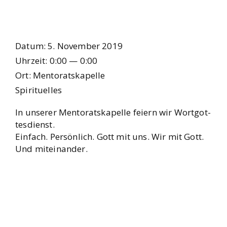
Datum:
5. Novem­ber 2019
Uhr­zeit:
0:00 — 0:00
Ort:
Men­to­rats­ka­pel­le
Spi­ri­tu­el­les
In unse­rer Men­to­rats­ka­pel­le fei­ern wir Wort­got­
tes­dienst.
Ein­fach. Per­sön­lich. Gott mit uns. Wir mit Gott.
Und mit­ein­an­der.