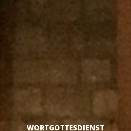
WORT­GOT­TES­DIENST