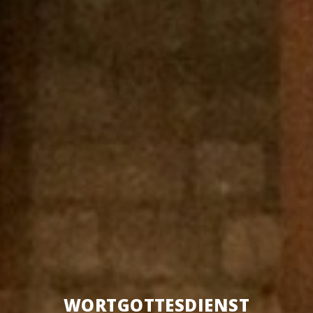
WORT­GOT­TES­DIENST