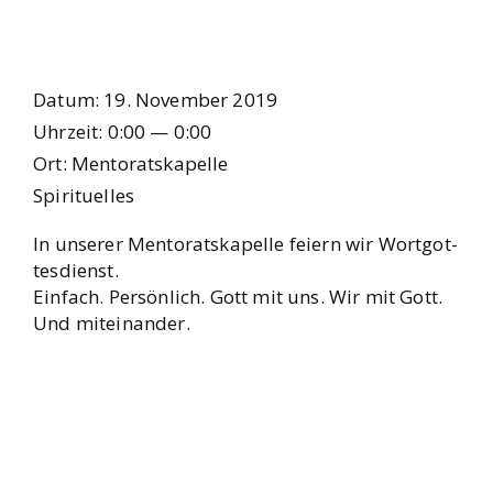
Datum:
19. Novem­ber 2019
Uhr­zeit:
0:00 — 0:00
Ort:
Men­to­rats­ka­pel­le
Spi­ri­tu­el­les
In unse­rer Men­to­rats­ka­pel­le fei­ern wir Wort­got­
tes­dienst.
Ein­fach. Per­sön­lich. Gott mit uns. Wir mit Gott.
Und mit­ein­an­der.