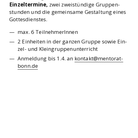
Ein­zel­ter­mi­ne,
zwei zwei­stün­di­ge Grup­pen­
stun­den und die gemein­sa­me Gestal­tung eines
Got­tes­diens­tes.
max. 6 Teil­neh­me­rIn­nen
2 Ein­hei­ten in der gan­zen Grup­pe sowie Ein­
zel- und Klein­grup­pen­un­ter­richt
Anmel­dung bis 1.4. an
kontakt@mentorat-
bonn.de