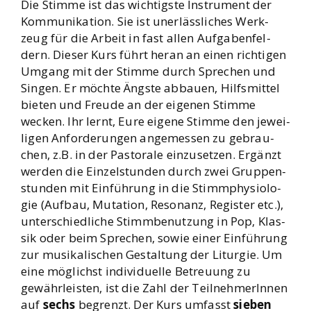
Die Stim­me ist das wich­tigs­te Instru­ment der
Kom­mu­ni­ka­ti­on. Sie ist uner­läss­li­ches Werk­
zeug für die Arbeit in fast allen Auf­ga­ben­fel­
dern. Die­ser Kurs führt her­an an einen rich­ti­gen
Umgang mit der Stim­me durch Spre­chen und
Sin­gen. Er möch­te Ängs­te abbau­en, Hilfs­mit­tel
bie­ten und Freu­de an der eige­nen Stim­me
wecken. Ihr lernt, Eure eige­ne Stim­me den jewei­
li­gen Anfor­de­run­gen ange­mes­sen zu gebrau­
chen, z.B. in der Pas­to­ra­le ein­zu­set­zen. Ergänzt
wer­den die Ein­zel­stun­den durch zwei Grup­pen­
stun­den mit Ein­füh­rung in die Stimm­phy­sio­lo­
gie (Auf­bau, Muta­ti­on, Reso­nanz, Regis­ter etc.),
unter­schied­li­che Stimm­be­nut­zung in Pop, Klas­
sik oder beim Spre­chen, sowie einer Ein­füh­rung
zur musi­ka­li­schen Gestal­tung der Lit­ur­gie. Um
eine mög­lichst indi­vi­du­el­le Betreu­ung zu
gewähr­leis­ten, ist die Zahl der Teil­neh­me­rIn­nen
auf
sechs
begrenzt. Der Kurs umfasst
sie­ben