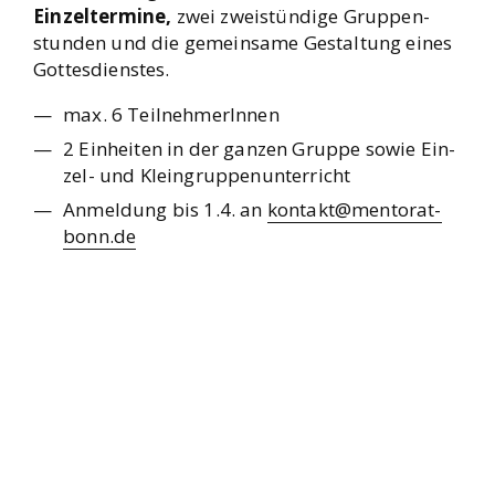
Ein­zel­ter­mi­ne,
zwei zwei­stün­di­ge Grup­pen­
stun­den und die gemein­sa­me Gestal­tung eines
Got­tes­diens­tes.
max. 6 Teil­neh­me­rIn­nen
2 Ein­hei­ten in der gan­zen Grup­pe sowie Ein­
zel- und Klein­grup­pen­un­ter­richt
Anmel­dung bis 1.4. an
kontakt@mentorat-
bonn.de