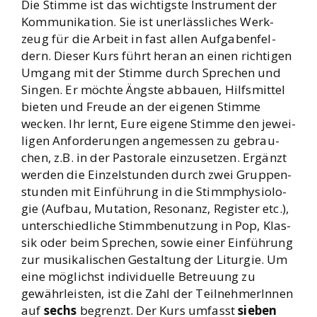
Die Stim­me ist das wich­tigs­te Instru­ment der
Kom­mu­ni­ka­ti­on. Sie ist uner­läss­li­ches Werk­
zeug für die Arbeit in fast allen Auf­ga­ben­fel­
dern. Die­ser Kurs führt her­an an einen rich­ti­gen
Umgang mit der Stim­me durch Spre­chen und
Sin­gen. Er möch­te Ängs­te abbau­en, Hilfs­mit­tel
bie­ten und Freu­de an der eige­nen Stim­me
wecken. Ihr lernt, Eure eige­ne Stim­me den jewei­
li­gen Anfor­de­run­gen ange­mes­sen zu gebrau­
chen, z.B. in der Pas­to­ra­le ein­zu­set­zen. Ergänzt
wer­den die Ein­zel­stun­den durch zwei Grup­pen­
stun­den mit Ein­füh­rung in die Stimm­phy­sio­lo­
gie (Auf­bau, Muta­ti­on, Reso­nanz, Regis­ter etc.),
unter­schied­li­che Stimm­be­nut­zung in Pop, Klas­
sik oder beim Spre­chen, sowie einer Ein­füh­rung
zur musi­ka­li­schen Gestal­tung der Lit­ur­gie. Um
eine mög­lichst indi­vi­du­el­le Betreu­ung zu
gewähr­leis­ten, ist die Zahl der Teil­neh­me­rIn­nen
auf
sechs
begrenzt. Der Kurs umfasst
sie­ben