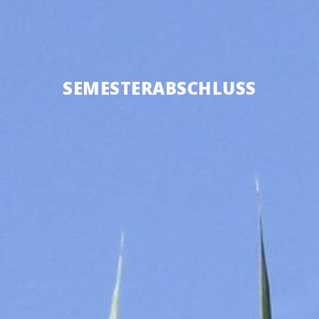
SEMES­TER­AB­SCHLUSS