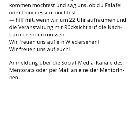
kom­men möch­test und sag uns, ob du Fal­a­fel
oder Döner essen möch­test
— hilf mit, wenn wir um 22 Uhr auf­räu­men und
die Ver­an­stal­tung mit Rück­sicht auf die Nach­
barn been­den müs­sen.
Wir freu­en uns auf ein Wie­der­se­hen!
Wir freu­en uns auf euch!
Anmel­dung über die Social-Media-Kanä­le des
Men­to­rats oder per Mail an eine der Men­to­rin­
nen.