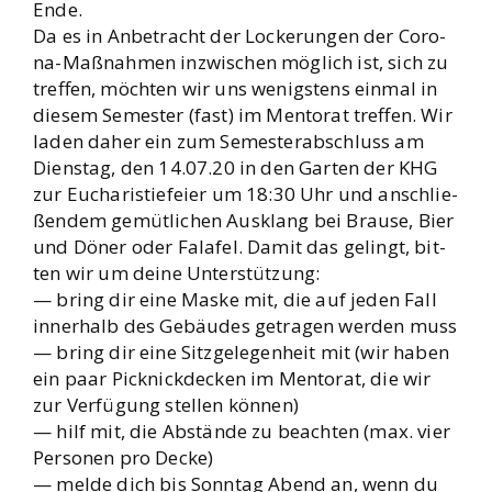
Ende.
Da es in Anbe­tracht der Locke­run­gen der Coro­
na-Maß­nah­men inzwi­schen mög­lich ist, sich zu
tref­fen, möch­ten wir uns wenigs­tens ein­mal in
die­sem Semes­ter (fast) im Men­to­rat tref­fen. Wir
laden daher ein zum Semes­ter­ab­schluss am
Diens­tag, den 14.07.20 in den Gar­ten der KHG
zur Eucha­ris­tie­fei­er um 18:30 Uhr und anschlie­
ßen­dem gemüt­li­chen Aus­klang bei Brau­se, Bier
und Döner oder Fal­a­fel. Damit das gelingt, bit­
ten wir um dei­ne Unter­stüt­zung:
— bring dir eine Mas­ke mit, die auf jeden Fall
inner­halb des Gebäu­des getra­gen wer­den muss
— bring dir eine Sitz­ge­le­gen­heit mit (wir haben
ein paar Pick­nick­de­cken im Men­to­rat, die wir
zur Ver­fü­gung stel­len kön­nen)
— hilf mit, die Abstän­de zu beach­ten (max. vier
Per­so­nen pro Decke)
— mel­de dich bis Sonn­tag Abend an, wenn du