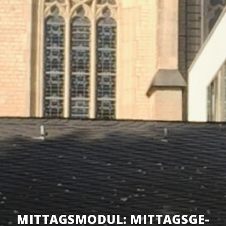
MIT­TAGS­MO­DUL: MIT­TAGS­GE­