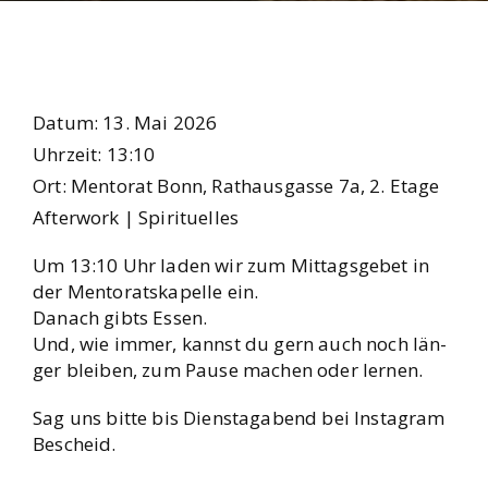
Datum:
13. Mai 2026
Uhr­zeit:
13:10
Ort:
Men­to­rat Bonn, Rat­haus­gas­se 7a, 2. Eta­ge
After­work | Spi­ri­tu­el­les
Um 13:10 Uhr laden wir zum Mit­tags­ge­bet in
der Men­to­rats­ka­pel­le ein.
Danach gibts Essen.
Und, wie immer, kannst du gern auch noch län­
ger blei­ben, zum Pau­se machen oder ler­nen.
Sag uns bit­te bis Diens­tag­abend bei Insta­gram
Bescheid.