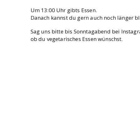
Um 13:00 Uhr gibts Essen.
Danach kannst du gern auch noch län­ger bl
Sag uns bit­te bis Sonn­tag­abend bei Inst
ob du vege­ta­ri­sches Essen wünschst.