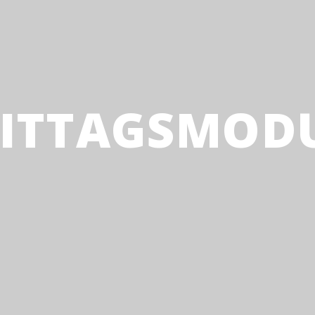
IT­TAGS­MO­D