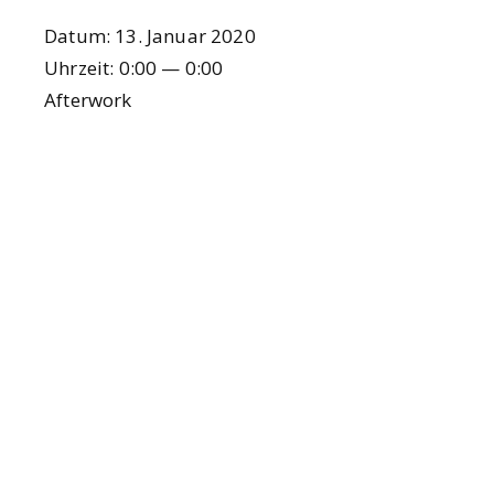
Datum:
13. Janu­ar 2020
Uhr­zeit:
0:00 — 0:00
After­work