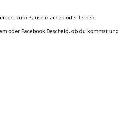
ei­ben, zum Pau­se machen oder ler­nen.
a­gram oder Face­book Bescheid, ob du kommst und