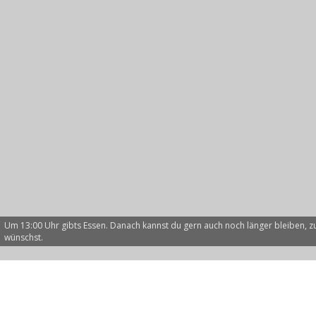
Um 13:00 Uhr gibts Essen. Danach kannst du gern auch noch länger bleiben,
wünschst.