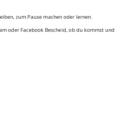
ei­ben, zum Pau­se machen oder ler­nen.
a­gram oder Face­book Bescheid, ob du kommst und