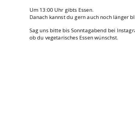
Um 13:00 Uhr gibts Essen.
Danach kannst du gern auch noch län­ger bl
Sag uns bit­te bis Sonn­tag­abend bei Inst
ob du vege­ta­ri­sches Essen wünschst.