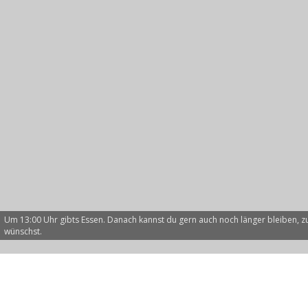
Um 13:00 Uhr gibts Essen. Danach kannst du gern auch noch länger bleiben,
wünschst.