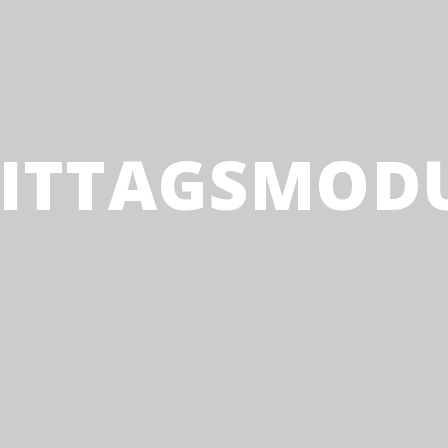
IT­TAGS­MO­D