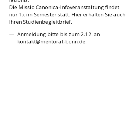
Die Mis­sio Cano­ni­ca-Info­ver­an­stal­tung fin­det
nur 1x im Semes­ter statt. Hier erhal­ten Sie auch
Ihren Stu­di­en­be­gleit­brief.
Anmel­dung bit­te bis zum 2.12. an
kontakt@mentorat-bonn.de
.