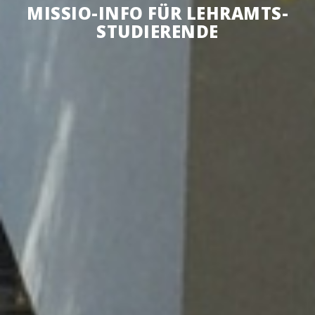
MIS­SIO-INFO FÜR LEHR­AMTS­
STU­DIE­REN­DE