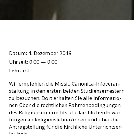
Datum:
4. Dezem­ber 2019
Uhr­zeit:
0:00 — 0:00
Lehr­amt
Wir emp­feh­len die Mis­sio Cano­ni­ca-Info­ver­an­
stal­tung in den ers­ten bei­den Stu­di­en­se­mes­tern
zu besu­chen. Dort erhal­ten Sie alle Infor­ma­tio­
nen über die recht­li­chen Rah­men­be­din­gun­gen
des Reli­gi­ons­un­ter­richts, die kirch­li­chen Erwar­
tun­gen an Religionslehrer/innen und über die
Antrag­stel­lung für die Kirch­li­che Unter­richts­er­
laub­nis.