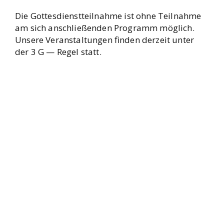
Die Got­tes­dienst­teil­nah­me ist ohne Teil­nah­me
am sich anschlie­ßen­den Pro­gramm mög­lich.
Unse­re Ver­an­stal­tun­gen fin­den der­zeit unter
der 3 G — Regel statt.