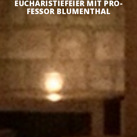
EUCHA­RIS­TIE­FEI­ER MIT PRO­
FES­SOR BLU­MEN­THAL