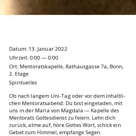
Datum:
13. Janu­ar 2022
Uhr­zeit:
0:00 — 0:00
Ort:
Men­to­rats­ka­pel­le, Rat­haus­gas­se 7a, Bonn,
2. Eta­ge
Spi­ri­tu­el­les
Ob nach lan­gem Uni-Tag oder vor dem inhalt­li­
chen Men­to­rats­abend: Du bist ein­ge­la­den, mit
uns in der Maria von Mag­da­la — Kapel­le des
Men­to­rats Got­tes­dienst zu fei­ern. Lehn dich
zurück, atme auf, höre Got­tes Wort, schick ein
Gebet zum Him­mel, emp­fan­ge Segen.