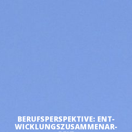
BERUFS­PER­SPEK­TI­VE: ENT­
WICK­LUNGS­ZU­SAM­MEN­AR­