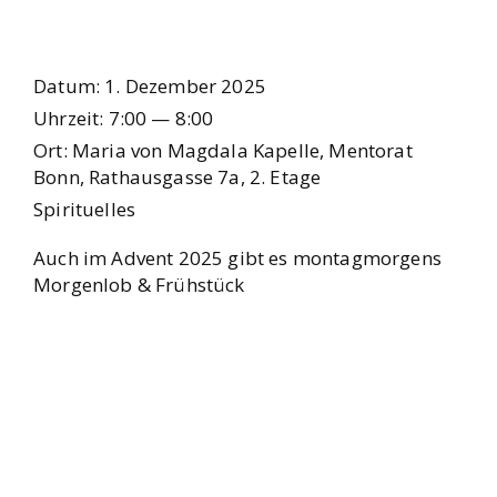
Datum:
1. Dezem­ber 2025
Uhr­zeit:
7:00 — 8:00
Ort:
Maria von Mag­da­la Kapel­le, Men­to­rat
Bonn, Rat­haus­gas­se 7a, 2. Eta­ge
Spi­ri­tu­el­les
Auch im Advent 2025 gibt es mon­tag­mor­gens
Mor­gen­lob & Früh­stück