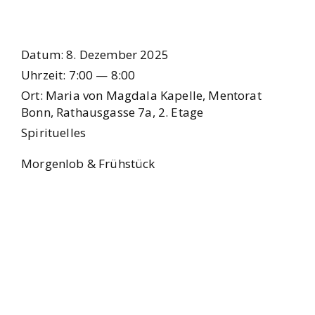
Datum:
8. Dezem­ber 2025
Uhr­zeit:
7:00 — 8:00
Ort:
Maria von Mag­da­la Kapel­le, Men­to­rat
Bonn, Rat­haus­gas­se 7a, 2. Eta­ge
Spi­ri­tu­el­les
Mor­gen­lob & Früh­stück